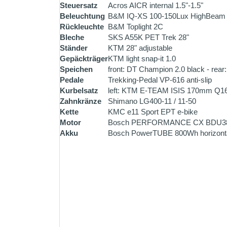
Steuersatz
Acros AICR internal 1.5"-1.5"
Beleuchtung
B&M IQ-XS 100-150Lux HighBeam
Rückleuchte
B&M Toplight 2C
Bleche
SKS A55K PET Trek 28"
Ständer
KTM 28" adjustable
Gepäckträger
KTM light snap-it 1.0
Speichen
front: DT Champion 2.0 black - rear:
Pedale
Trekking-Pedal VP-616 anti-slip
Kurbelsatz
left: KTM E-TEAM ISIS 170mm Q16
Zahnkränze
Shimano LG400-11 / 11-50
Kette
KMC e11 Sport EPT e-bike
Motor
Bosch PERFORMANCE CX BDU3
Akku
Bosch PowerTUBE 800Wh horizontal 
ZAHLUNG ALS SELB
Bezahlen Sie vor Ort einfa