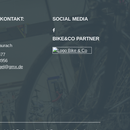
 KONTAKT:
SOCIAL MEDIA
BIKE&CO PARTNER
aurach
477
3956
agel@gmx.de