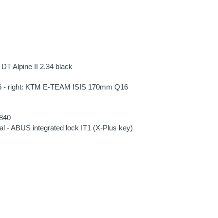
 DT Alpine II 2.34 black
 - right: KTM E-TEAM ISIS 170mm Q16
840
- ABUS integrated lock IT1 (X-Plus key)
STABHOLER
ch und unkompliziert