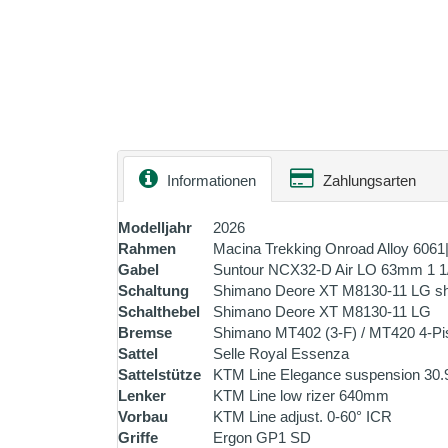
Informationen
Zahlungsarten
Modelljahr
2026
Rahmen
Macina Trekking Onroad Alloy 60
Gabel
Suntour NCX32-D Air LO 63mm 1 1
Schaltung
Shimano Deore XT M8130-11 LG s
Schalthebel
Shimano Deore XT M8130-11 LG
Bremse
Shimano MT402 (3-F) / MT420 4-Pi
Sattel
Selle Royal Essenza
Sattelstütze
KTM Line Elegance suspension 30.
Lenker
KTM Line low rizer 640mm
Vorbau
KTM Line adjust. 0-60° ICR
Griffe
Ergon GP1 SD