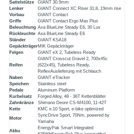
Sattelstütze
GIANT 30.9mm
Lenker
GIANT Connect XC Riser 31.8, 19mm rise
Vorbau
GIANT Contact
Griffe
GIANT Contact Ergo Max Plus
Beleuchtung
Axa BlueLine Steady E6, 30 Lux
Rückleuchte
Axa BlueLine Steady E6
Ständer
GIANT KSA18
Gepäckträger
MIK Gepäckträger
Felgen
GIANT eX 2, Tubeless Ready
GIANT Crosscut Gravel 2, 700x45c
Reifen
(622x45), Tubeless Ready,
ReflexAuslieferung mit Schlauch
Naben
GIANT eTracker
Speichen
Stainless steel
Pedale
Aluminum Platform
Kurbelsatz
Forged Alloy, 48 - 36T Kettenblätter
Zahnkränze
Shimano Deore CS-M4100, 11-42T
Kette
KMC e.10 Sport, e-bike optimized
SyncDrive Sport, 70Nm, powered by
Motor
Yamaha
EnergyPak Smart Integrated
Akku
625WhEnergyPak Plus kompatibel