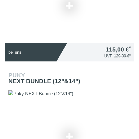
*
115,00 €
bei uns
*
UVP
129,00 €
PUKY
NEXT BUNDLE (12"&14")