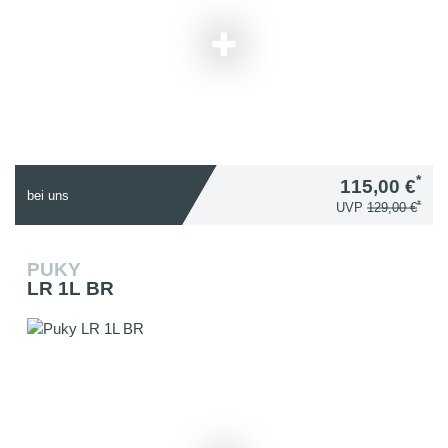
*
115,00 €
bei uns
*
UVP
129,00 €
PUKY
LR 1L BR