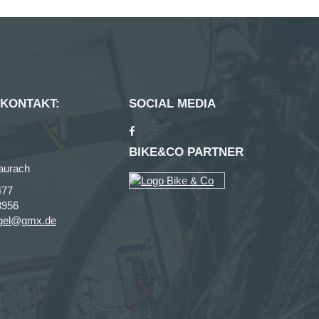
 KONTAKT:
SOCIAL MEDIA
BIKE&CO PARTNER
aurach
477
3956
agel@gmx.de