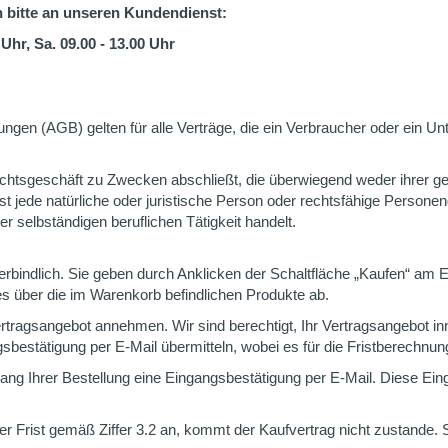
 bitte an unseren Kundendienst:
0 Uhr, Sa. 09.00 - 13.00 Uhr
gen (AGB) gelten für alle Verträge, die ein Verbraucher oder ein Un
Rechtsgeschäft zu Zwecken abschließt, die überwiegend weder ihrer ge
 jede natürliche oder juristische Person oder rechtsfähige Personeng
 selbständigen beruflichen Tätigkeit handelt.
bindlich. Sie geben durch Anklicken der Schaltfläche „Kaufen“ am E
s über die im Warenkorb befindlichen Produkte ab.
ertragsangebot annehmen. Wir sind berechtigt, Ihr Vertragsangebot i
sbestätigung per E-Mail übermitteln, wobei es für die Fristberechn
ang Ihrer Bestellung eine Eingangsbestätigung per E-Mail. Diese Ei
r Frist gemäß Ziffer 3.2 an, kommt der Kaufvertrag nicht zustande. S