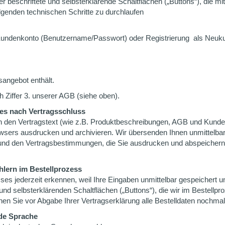
r beschriftete und selbsterklärende Schaltflächen („Buttons“), die mi
olgenden technischen Schritte zu durchlaufen
undenkonto (Benutzername/Passwort) oder Registrierung
als Neuku
sangebot enthält.
h Ziffer 3. unserer AGB (siehe oben).
tes nach Vertragsschluss
nen den Vertragstext (wie z.B. Produktbeschreibungen, AGB und Kund
rowsers ausdrucken und archivieren. Wir übersenden Ihnen unmittelbar
 und den Vertragsbestimmungen, die Sie ausdrucken und abspeichern 
hlern im Bestellprozess
es jederzeit erkennen, weil Ihre Eingaben unmittelbar gespeichert u
und selbsterklärenden Schaltflächen („Buttons“), die wir im Bestellpr
nen Sie vor Abgabe Ihrer Vertragserklärung alle Bestelldaten nochmal
nde Sprache