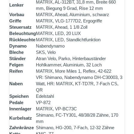
MATRIX, AL-312BT, 31,8 mm, Breite 660
Lenker
mm, Biegung 9 Grad, Rise 12 mm
Vorbau
MATRIX, Ahead, Aluminium, schwarz
Griffe
MATRIX, VLG-1777D2, Ergogriffe
Steuersatz
MATRIX, Ahead, 1 1/8 Zoll
Beleuchtung
MATRIX, LED, 20 LUX
Rückleuchte
MATRIX, LED, Standlichtfunktion
Dynamo
Nabendynamo
Bleche
SKS, Velo
Ständer
Atran Velo, Parko, Hinterbauständer
Felgen
Hohlkammer, Aluminium, 32 Loch
Reifen
MATRIX, More Miles 1, Reflex, 42-622
VR: Shimano, Nabendynamo DH-C30003, 3
Naben
Watt, HR: MATRIX, KT-TD7R, 7-Fach CS,
QR
Speichen
Edelstahl
Pedale
VP-872
Innenlager
MATRIX, VP-BC73C
Shimano, FC-TY301, 48/38/28 Zähne, 170
Kurbelsatz
mm
Zahnkränze
Shimano, HG-200, 7-Fach, 12-32 Zähne
Kette
KMC, Z7