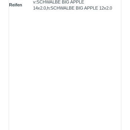
v:SCHWALBE BIG APPLE
Reifen
14x2.0,h:SCHWALBE BIG APPLE 12x2.0
ZAHLUNG ALS SELBSTABHOLER
Bezahlen Sie vor Ort einfach und unkompliziert