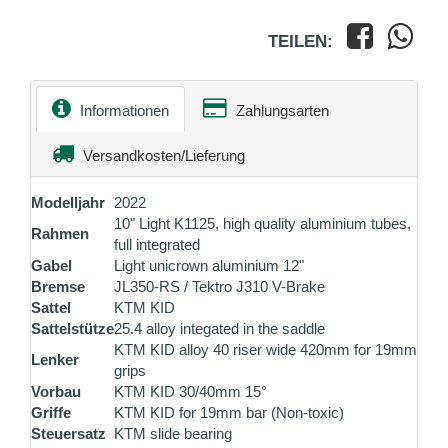
TEILEN:
Informationen
Zahlungsarten
Versandkosten/Lieferung
Modelljahr
2022
10" Light K1125, high quality aluminium tubes,
Rahmen
full integrated
Gabel
Light unicrown aluminium 12"
Bremse
JL350-RS / Tektro J310 V-Brake
Sattel
KTM KID
Sattelstütze
25.4 alloy integated in the saddle
KTM KID alloy 40 riser wide 420mm for 19mm
Lenker
grips
Vorbau
KTM KID 30/40mm 15°
Griffe
KTM KID for 19mm bar (Non-toxic)
Steuersatz
KTM slide bearing