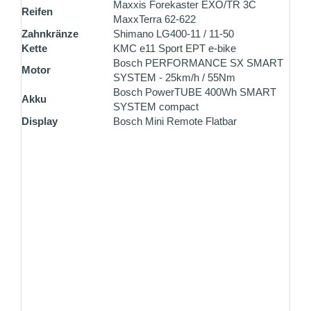
Maxxis Forekaster EXO/TR 3C
Reifen
MaxxTerra 62-622
Zahnkränze
Shimano LG400-11 / 11-50
Kette
KMC e11 Sport EPT e-bike
Bosch PERFORMANCE SX SMART
Motor
SYSTEM - 25km/h / 55Nm
Bosch PowerTUBE 400Wh SMART
Akku
SYSTEM compact
Display
Bosch Mini Remote Flatbar
ZAHLUNG ALS SELBSTABHOLER
Bezahlen Sie vor Ort einfach und unkompliziert