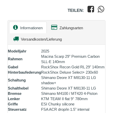
TEILEN:
Informationen
Zahlungsarten
Versandkosten/Lieferung
Modelljahr
2025
Macina Scarp 29" Premium Carbon
Rahmen
SLL-E 140mm
Gabel
RockShox Recon Gold RL 29" 140mm
Hinterbaufederung
RockShox Deluxe Select+ 230x60
Shimano Deore XT M8130-11 LG
Schaltung
shadow+
Schalthebel
Shimano Deore XT M8130-11 LG
Bremse
Shimano M4100 / MT420 4-Piston
Lenker
KTM TEAM II flat 9° 780mm
Griffe
ESI Chunky silicone
Steuersatz
FSA ACR drop/in 1.5" internal