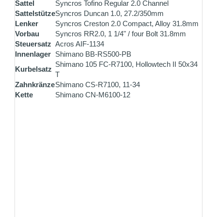
Sattel
Syncros Tofino Regular 2.0 Channel
Sattelstütze
Syncros Duncan 1.0, 27.2/350mm
Lenker
Syncros Creston 2.0 Compact, Alloy 31.8mm
Vorbau
Syncros RR2.0, 1 1/4" / four Bolt 31.8mm
Steuersatz
Acros AIF-1134
Innenlager
Shimano BB-RS500-PB
Shimano 105 FC-R7100, Hollowtech II 50x34
Kurbelsatz
T
Zahnkränze
Shimano CS-R7100, 11-34
Kette
Shimano CN-M6100-12
ZAHLUNG ALS SELBSTABHOLER
Bezahlen Sie vor Ort einfach und unkompliziert